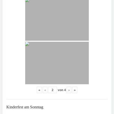
«
‹
von
4
›
»
Kinderfest am Sonntag