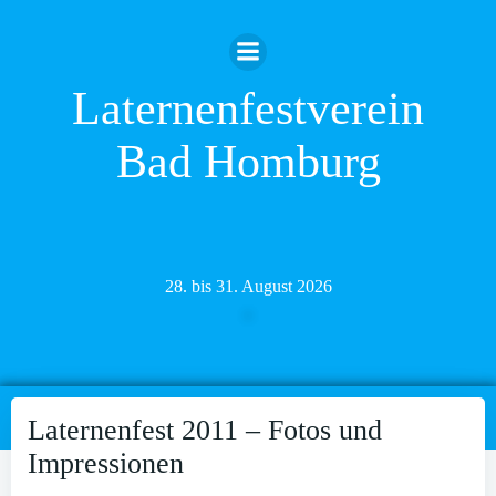
Zum
Inhalt
springen
Laternenfestverein
Bad Homburg
28. bis 31. August 2026
Laternenfest 2011 – Fotos und
Impressionen