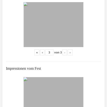
«
‹
von
3
›
»
Impressionen vom Fest