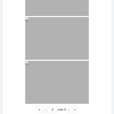
«
‹
von
5
›
»