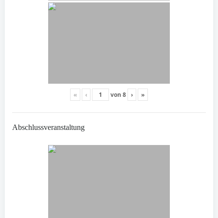
«
‹
von
8
›
»
Abschlussveranstaltung