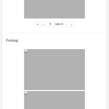
«
‹
von
5
›
»
Festzug