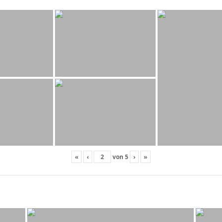
«
‹
von
5
›
»