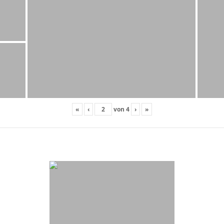
«
‹
von
4
›
»