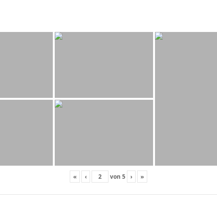
«
‹
von
5
›
»