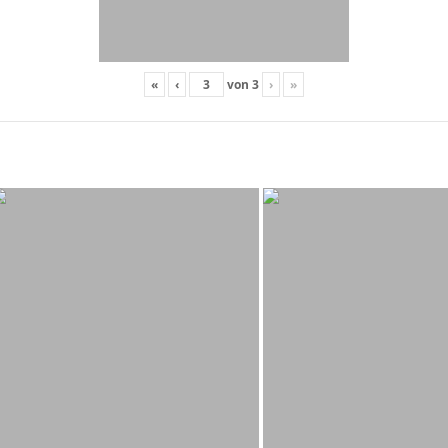
«
‹
von
3
›
»