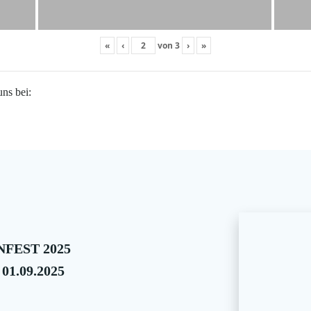
«
‹
von
3
›
»
uns bei:
FEST 2025
 01.09.2025