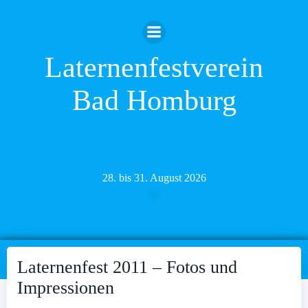
Zum
Inhalt
springen
Laternenfestverein
Bad Homburg
28. bis 31. August 2026
Laternenfest 2011 – Fotos und
Impressionen