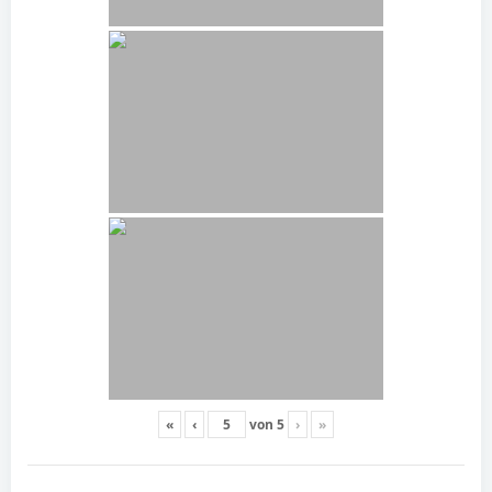
«
‹
von
5
›
»