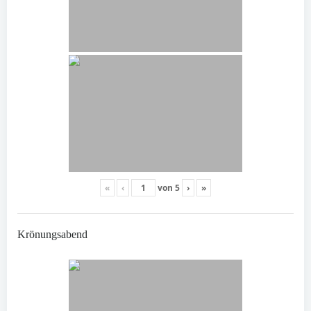
«
‹
von
5
›
»
Krönungsabend