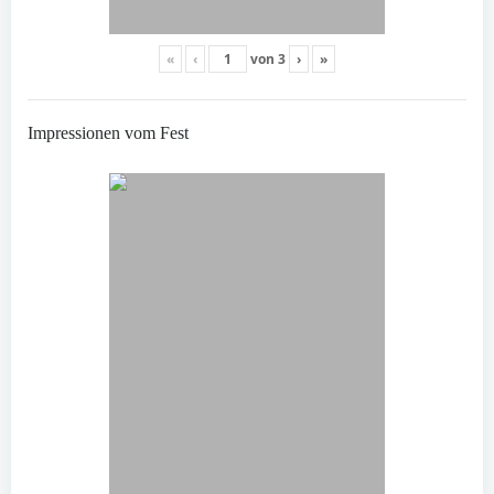
«
‹
von
3
›
»
Impressionen vom Fest