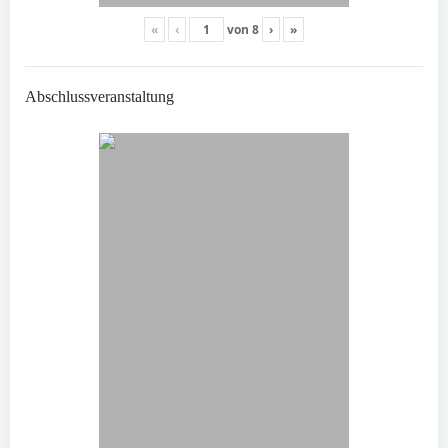
«
‹
von
8
›
»
Abschlussveranstaltung