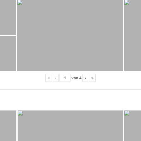
«
‹
von
4
›
»