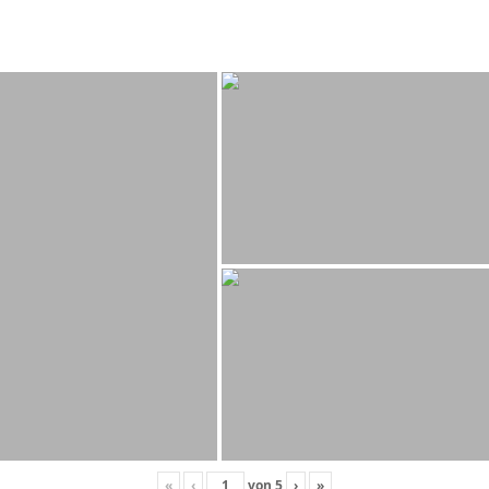
«
‹
von
5
›
»