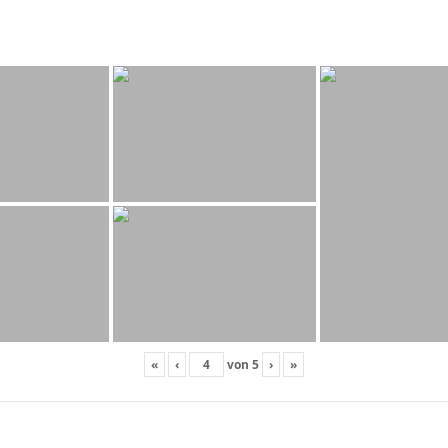
«
‹
von
5
›
»