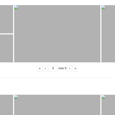
«
‹
von
5
›
»