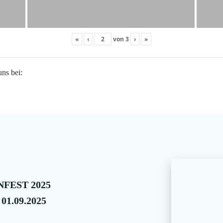
«
‹
von
3
›
»
uns bei:
FEST 2025
 01.09.2025