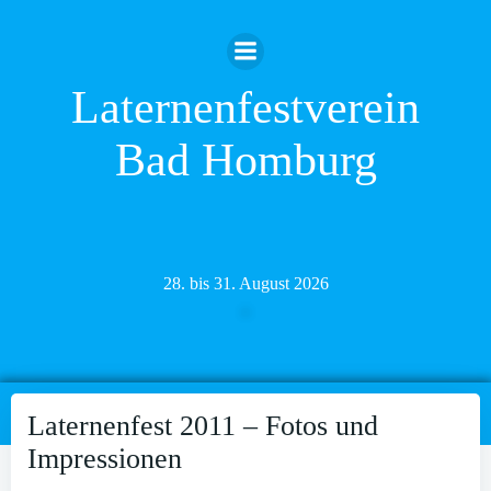
Zum
Inhalt
springen
Laternenfestverein
Bad Homburg
28. bis 31. August 2026
Laternenfest 2011 – Fotos und
Impressionen