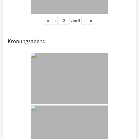
«
‹
von
5
›
»
Krönungsabend