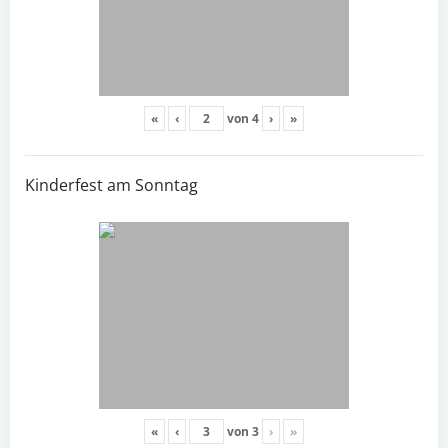
«
‹
von
4
›
»
Kinderfest am Sonntag
«
‹
von
3
›
»