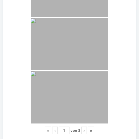
«
‹
von
3
›
»