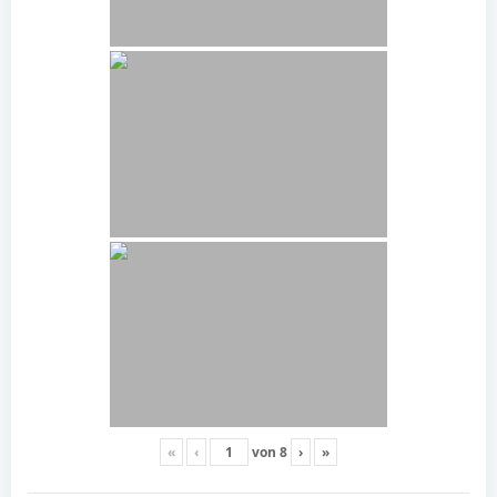
«
‹
von
8
›
»