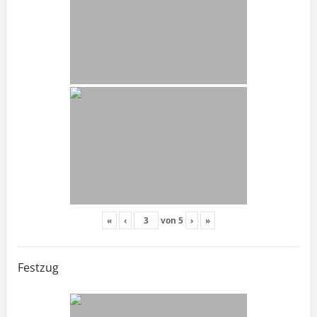
«
‹
von
5
›
»
Festzug