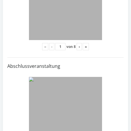
«
‹
von
8
›
»
Abschlussveranstaltung