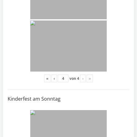
«
‹
von
4
›
»
Kinderfest am Sonntag