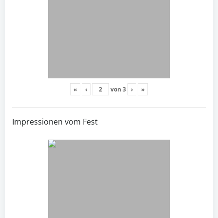
«
‹
von
3
›
»
Impressionen vom Fest