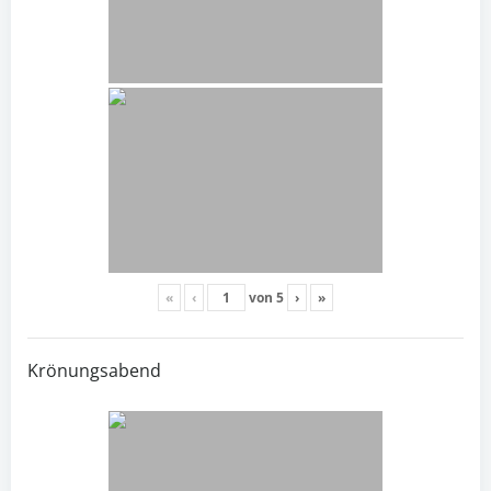
«
‹
von
5
›
»
Krönungsabend