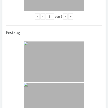
«
‹
von
5
›
»
Festzug