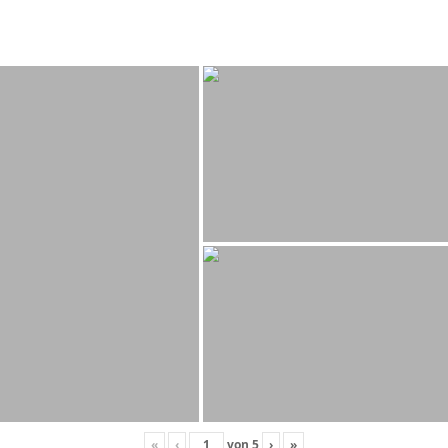
«
‹
von
5
›
»