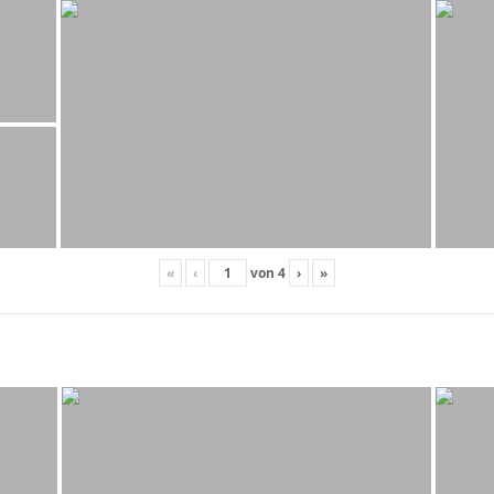
«
‹
von
4
›
»