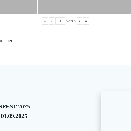
«
‹
von
3
›
»
uns bei:
FEST 2025
 01.09.2025