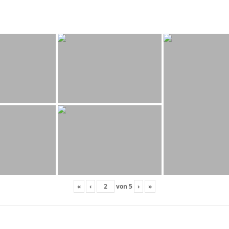
«
‹
von
5
›
»