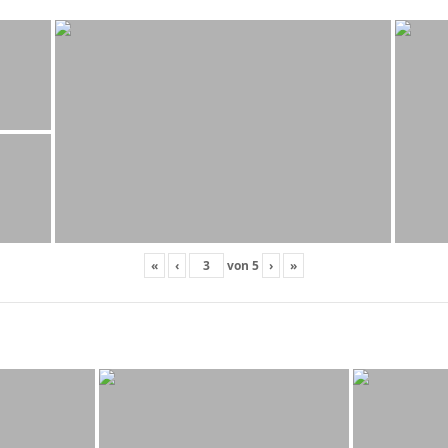
«
‹
von
5
›
»