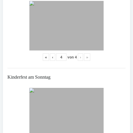
«
‹
von
4
›
»
Kinderfest am Sonntag