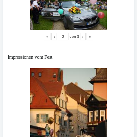
«
‹
von
3
›
»
Impressionen vom Fest