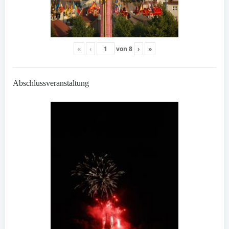
«
‹
von
8
›
»
Abschlussveranstaltung