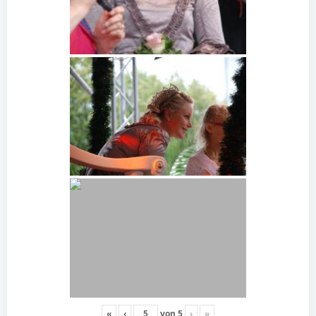
«
‹
von
5
›
»