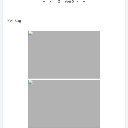
«
‹
von
5
›
»
Festzug