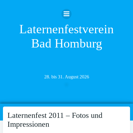
Zum
Inhalt
springen
Laternenfestverein
Bad Homburg
28. bis 31. August 2026
Laternenfest 2011 – Fotos und
Impressionen