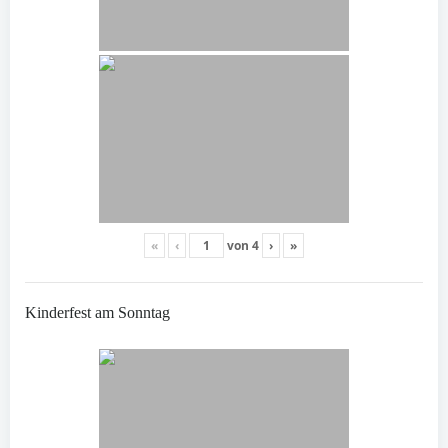
«
‹
von
4
›
»
Kinderfest am Sonntag