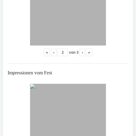
«
‹
von
3
›
»
Impressionen vom Fest