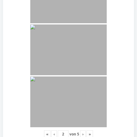
«
‹
von
5
›
»