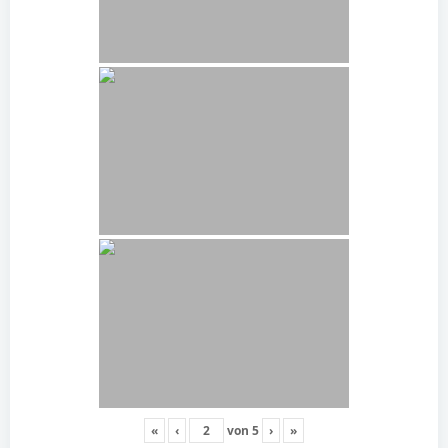
«
‹
von
5
›
»