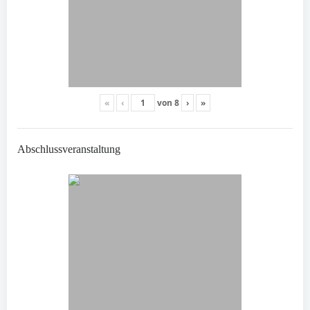
«
‹
von
8
›
»
Abschlussveranstaltung