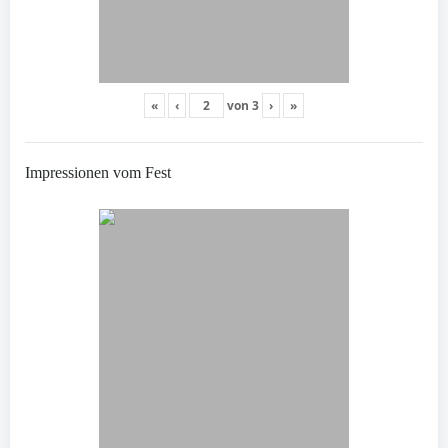
«
‹
von
3
›
»
Impressionen vom Fest