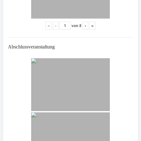
«
‹
von
8
›
»
Abschlussveranstaltung