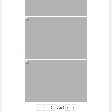
«
‹
von
5
›
»