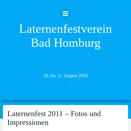
Zum
Inhalt
springen
Laternenfestverein
Bad Homburg
28. bis 31. August 2026
Laternenfest 2011 – Fotos und
Impressionen