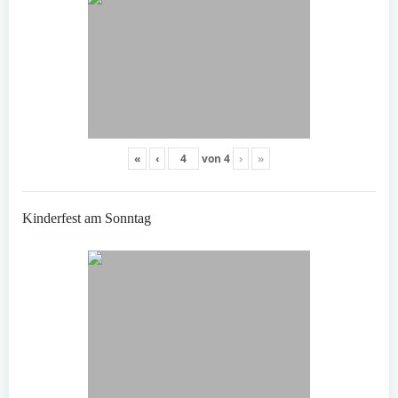
«
‹
von
4
›
»
Kinderfest am Sonntag