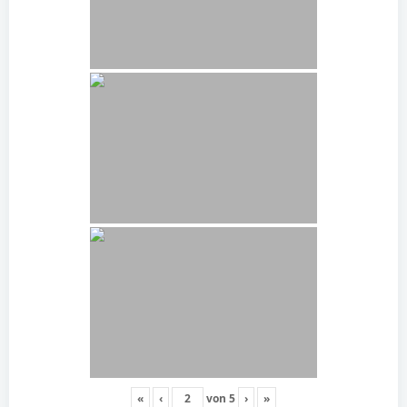
«
‹
von
5
›
»