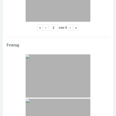
«
‹
von
5
›
»
Festzug