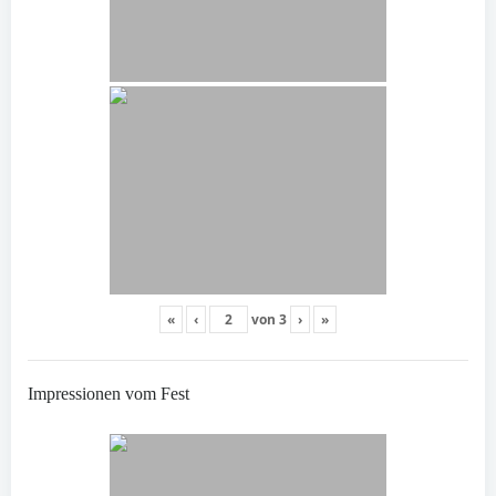
«
‹
von
3
›
»
Impressionen vom Fest