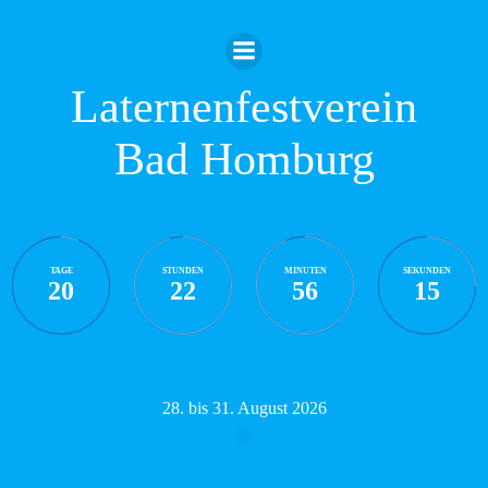
Zum
Inhalt
springen
Laternenfestverein
Bad Homburg
TAGE
STUNDEN
MINUTEN
SEKUNDEN
20
22
56
14
28. bis 31. August 2026