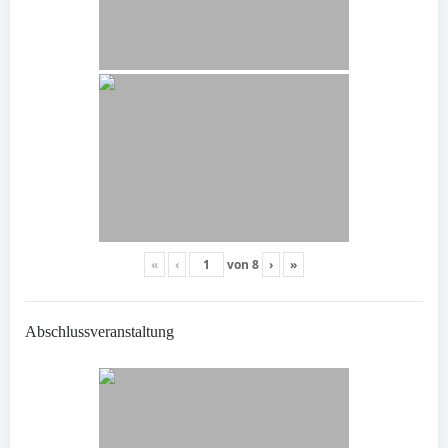
«
‹
von
8
›
»
Abschlussveranstaltung