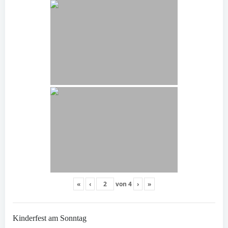
«
‹
von
4
›
»
Kinderfest am Sonntag