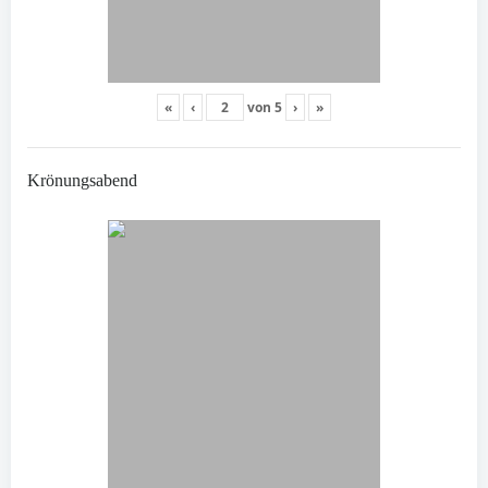
«
‹
von
5
›
»
Krönungsabend