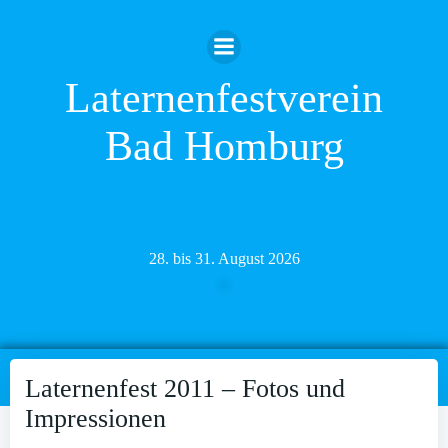
Zum
Inhalt
springen
Laternenfestverein
Bad Homburg
28. bis 31. August 2026
Laternenfest 2011 – Fotos und
Impressionen