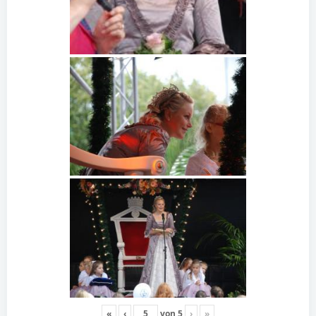
«
‹
von
5
›
»