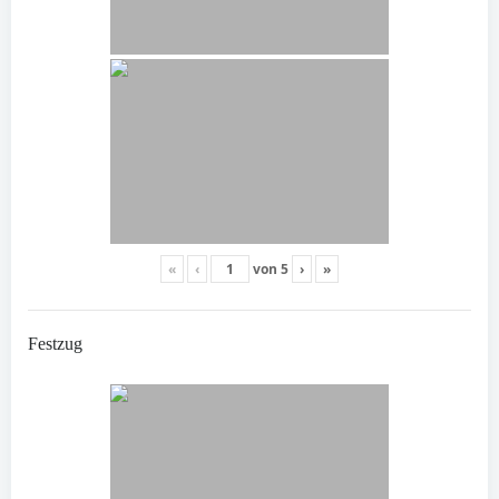
«
‹
von
5
›
»
Festzug