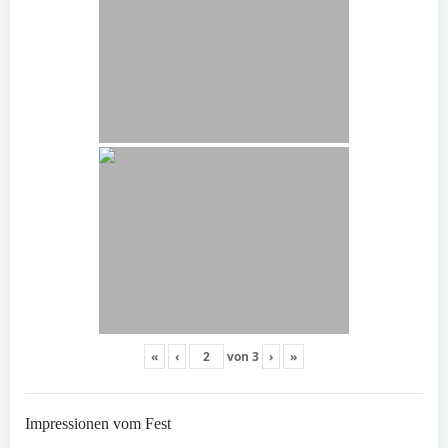
«
‹
von
3
›
»
Impressionen vom Fest