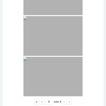
«
‹
von
4
›
»