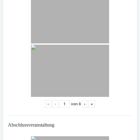
«
‹
von
8
›
»
Abschlussveranstaltung