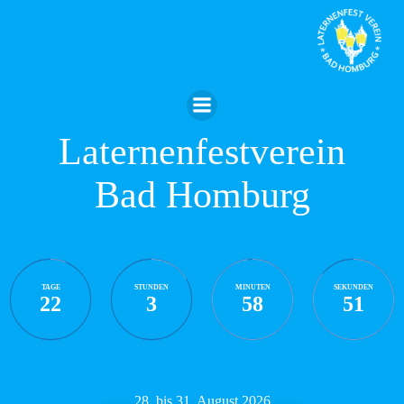
Zum
Inhalt
springen
Laternenfestverein
Bad Homburg
TAGE
STUNDEN
MINUTEN
SEKUNDEN
22
3
58
50
28. bis 31. August 2026