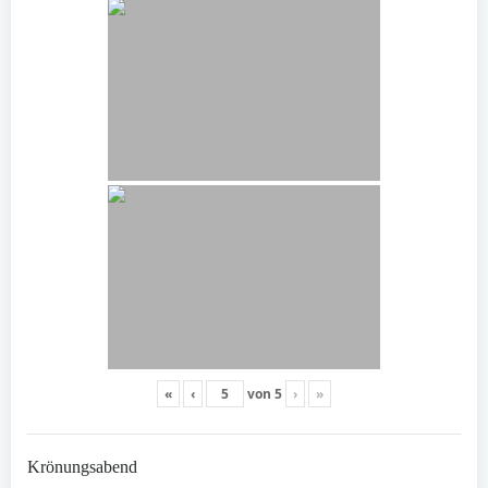
«
‹
von
5
›
»
Krönungsabend