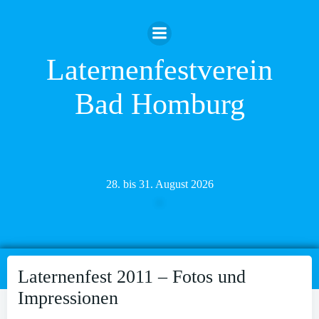
Zum
Inhalt
springen
Laternenfestverein
Bad Homburg
28. bis 31. August 2026
Laternenfest 2011 – Fotos und
Impressionen