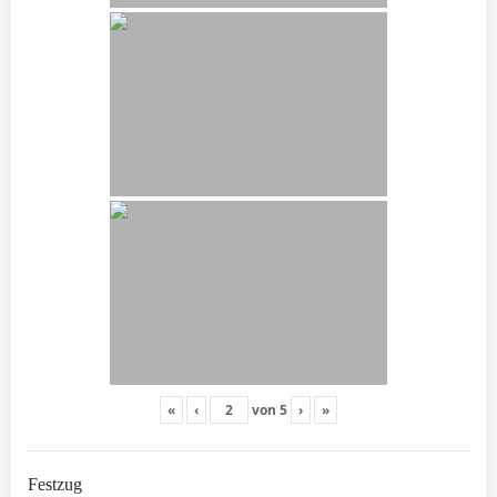
«
‹
von
5
›
»
Festzug