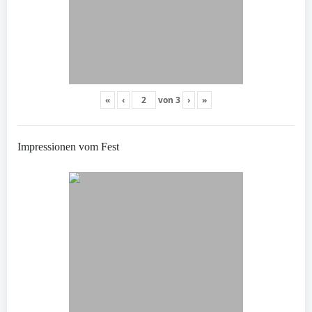
«
‹
von
3
›
»
Impressionen vom Fest