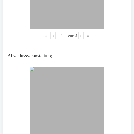
«
‹
von
8
›
»
Abschlussveranstaltung