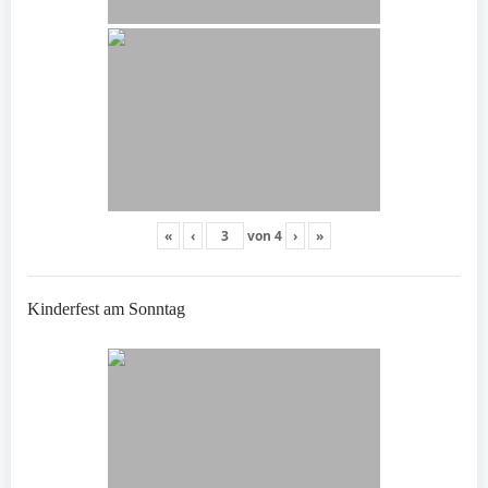
«
‹
von
4
›
»
Kinderfest am Sonntag