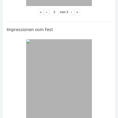
«
‹
von
3
›
»
Impressionen vom Fest