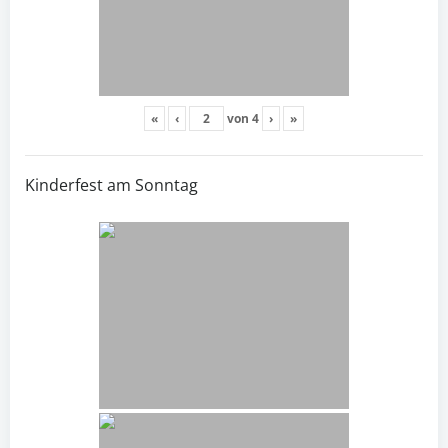
«
‹
von
4
›
»
Kinderfest am Sonntag