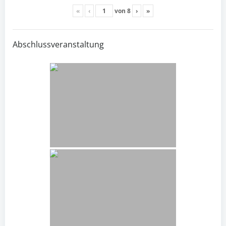
«
‹
von
8
›
»
Abschlussveranstaltung