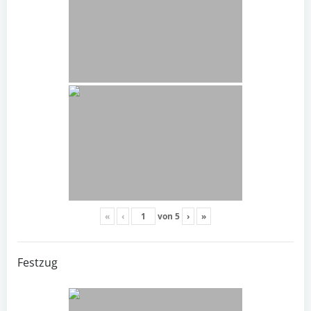
«
‹
von
5
›
»
Festzug