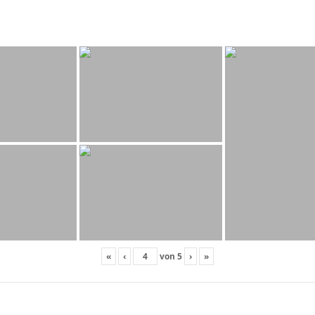
«
‹
von
5
›
»