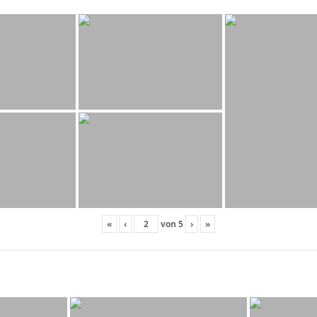
«
‹
von
5
›
»