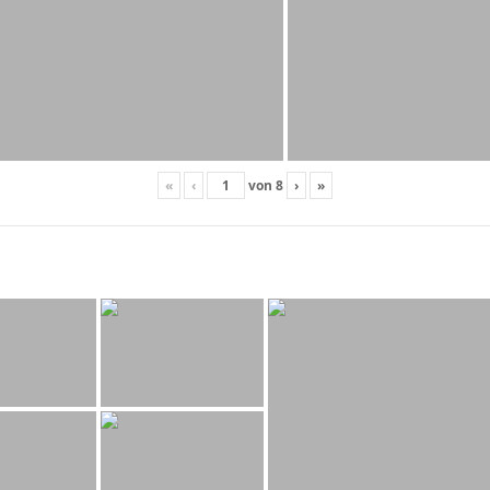
«
‹
von
8
›
»