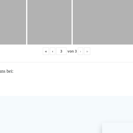
«
‹
von
3
›
»
uns bei: