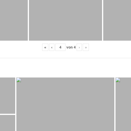
«
‹
von
4
›
»