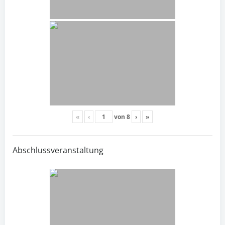
«
‹
von
8
›
»
Abschlussveranstaltung