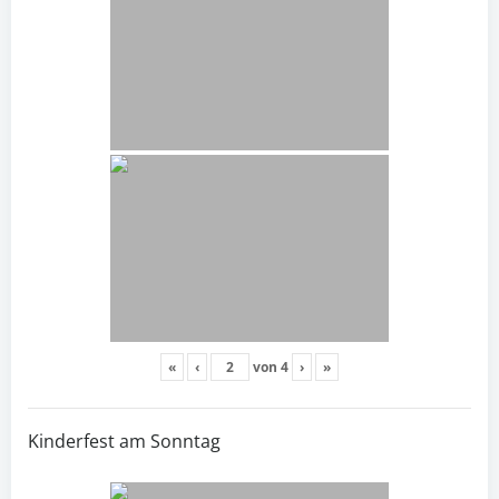
«
‹
von
4
›
»
Kinderfest am Sonntag