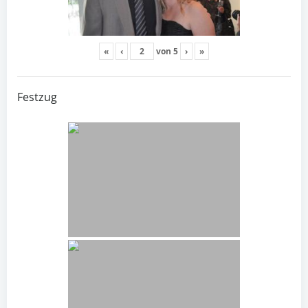
«
‹
von
5
›
»
Festzug