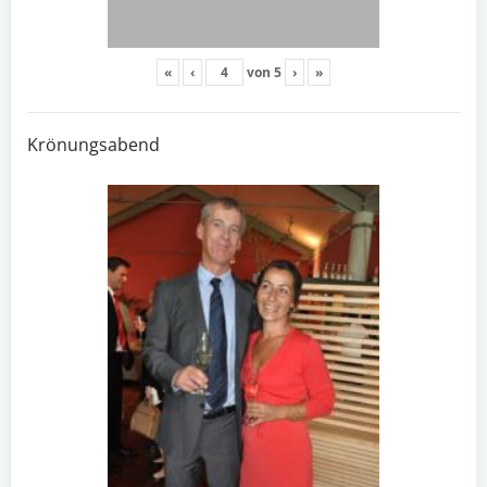
«
‹
von
5
›
»
Krönungsabend