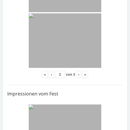
«
‹
von
3
›
»
Impressionen vom Fest