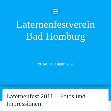
Zum
Inhalt
springen
Laternenfestverein
Bad Homburg
28. bis 31. August 2026
Laternenfest 2011 – Fotos und
Impressionen