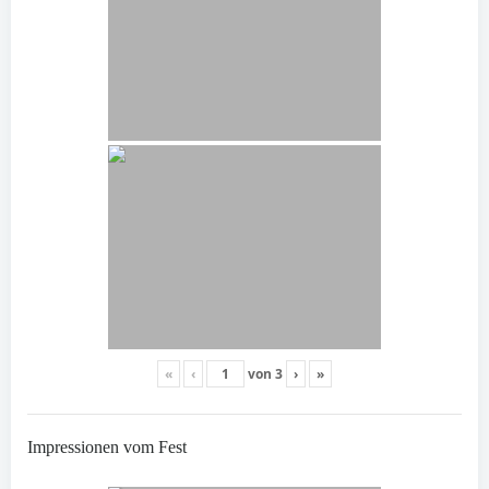
«
‹
von
3
›
»
Impressionen vom Fest