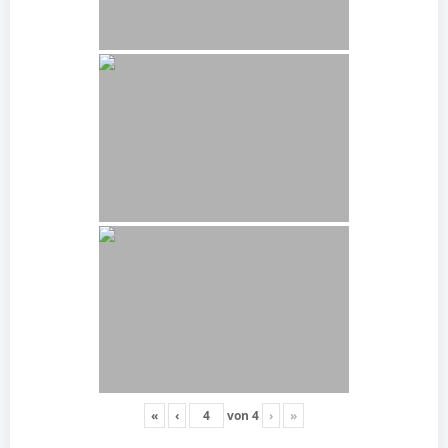
«
‹
von
4
›
»