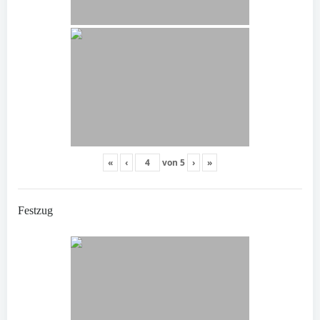
«
‹
von
5
›
»
Festzug