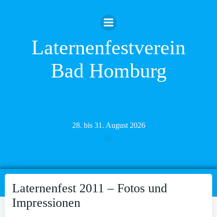
Zum
Inhalt
springen
Laternenfestverein
Bad Homburg
28. bis 31. August 2026
Laternenfest 2011 – Fotos und
Impressionen