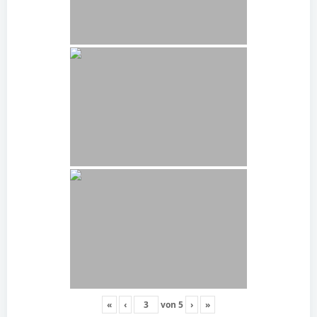
«
‹
von
5
›
»