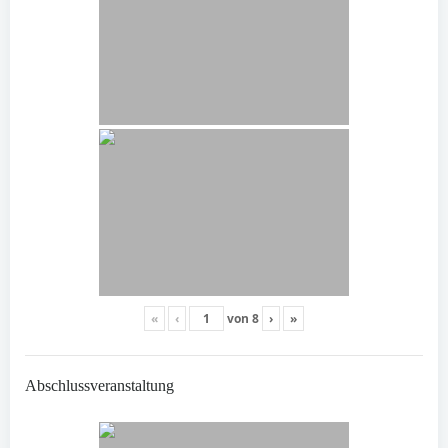
«
‹
von
8
›
»
Abschlussveranstaltung