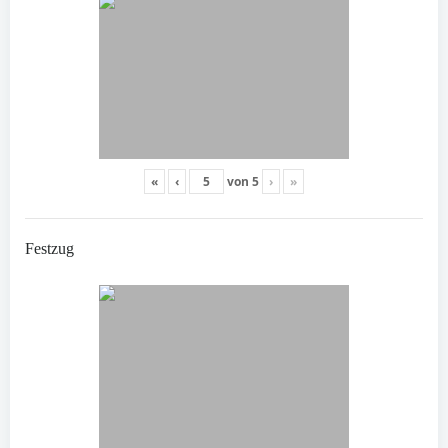
«
‹
von
5
›
»
Festzug