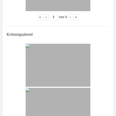
«
‹
von
5
›
»
Krönungsabend