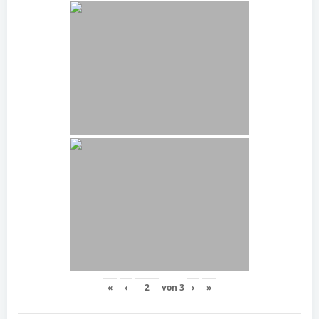
«
‹
von
3
›
»