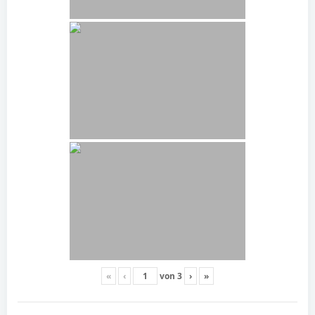
«
‹
von
3
›
»