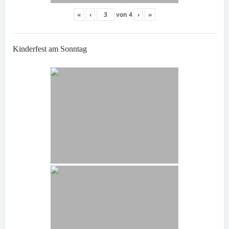
«
‹
von
4
›
»
Kinderfest am Sonntag