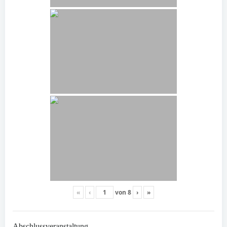
«
‹
von
8
›
»
Abschlussveranstaltung