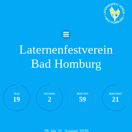
Zum
Inhalt
springen
Laternenfestverein
Bad Homburg
TAGE
STUNDEN
MINUTEN
SEKUNDEN
19
2
59
20
28. bis 31. August 2026