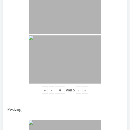
«
‹
von
5
›
»
Festzug