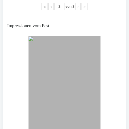
«
‹
von
3
›
»
Impressionen vom Fest