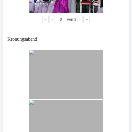
«
‹
von
5
›
»
Krönungsabend