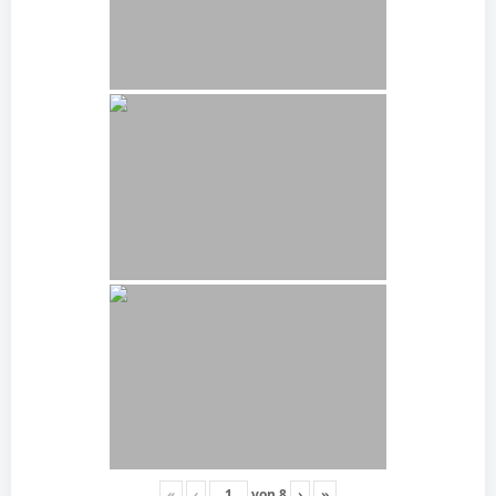
«
‹
von
8
›
»