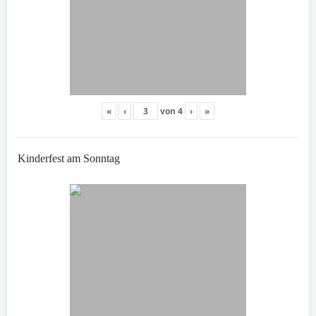
«
‹
von
4
›
»
Kinderfest am Sonntag