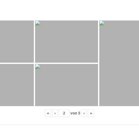
«
‹
von
5
›
»