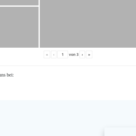
«
‹
von
3
›
»
uns bei: