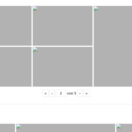
«
‹
von
5
›
»