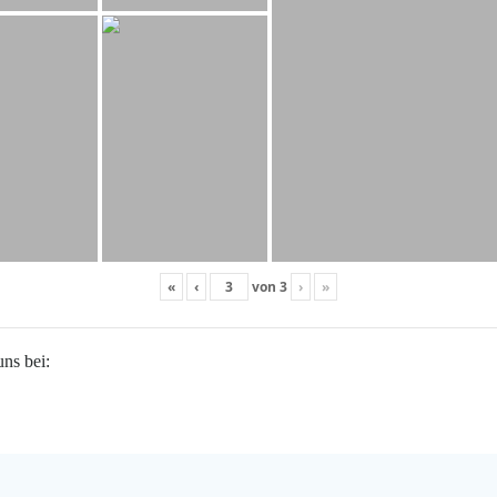
«
‹
von
3
›
»
uns bei: