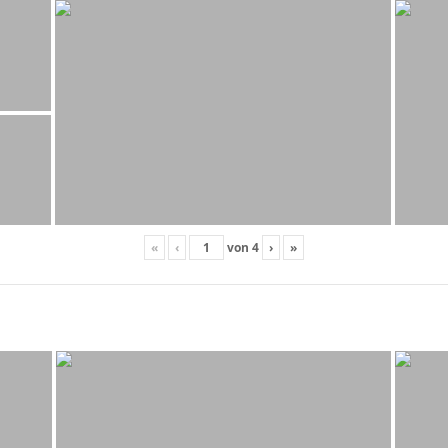
«
‹
von
4
›
»