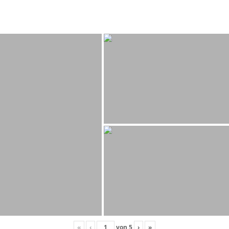
«
‹
von
5
›
»