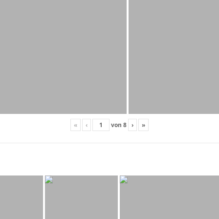
«
‹
von
8
›
»