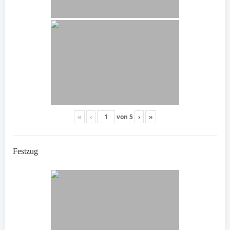
«
‹
von
5
›
»
Festzug