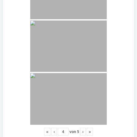
«
‹
von
5
›
»