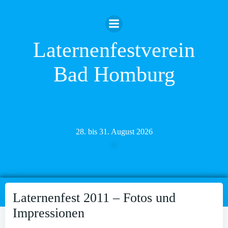
Zum
Inhalt
springen
Laternenfestverein
Bad Homburg
28. bis 31. August 2026
Laternenfest 2011 – Fotos und
Impressionen