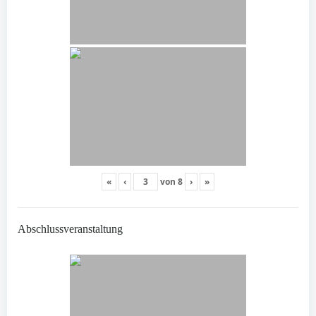
«
‹
von
8
›
»
Abschlussveranstaltung