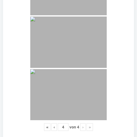
«
‹
von
4
›
»