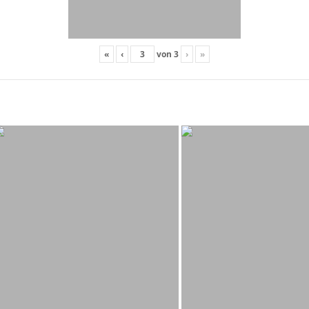
«
‹
von
3
›
»