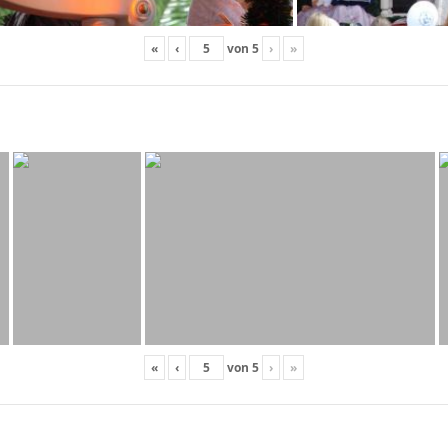
«
‹
von
5
›
»
«
‹
von
5
›
»