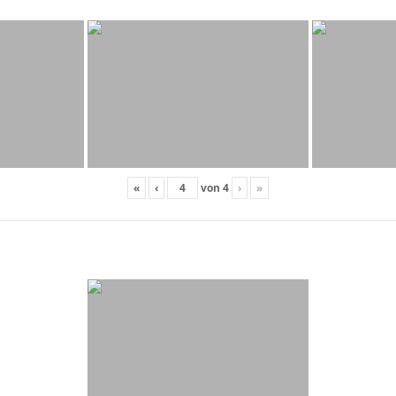
«
‹
von
4
›
»