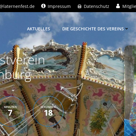
@laternenfest.de
Impressum
Datenschutz
Mitgli
AKTUELLES
DIE GESCHICHTE DES VEREINS
stverein
mburg
MINUTEN
SEKUNDEN
7
17