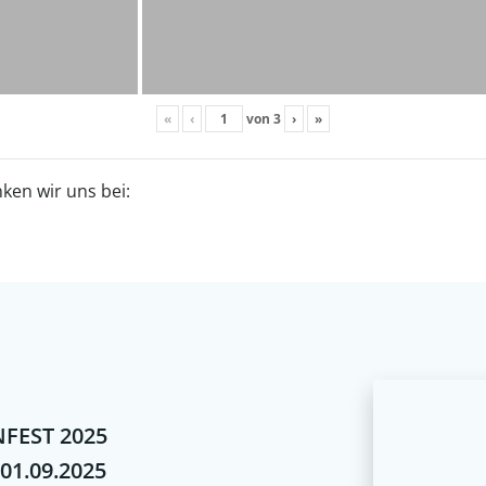
«
‹
von
3
›
»
ken wir uns bei:
FEST 2025
 01.09.2025