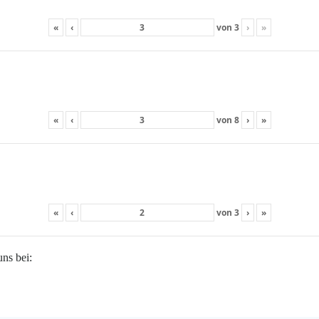
«
‹
von
3
›
»
«
‹
von
8
›
»
«
‹
von
3
›
»
uns bei: