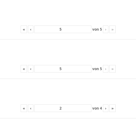
«
‹
von
5
›
»
«
‹
von
5
›
»
«
‹
von
4
›
»