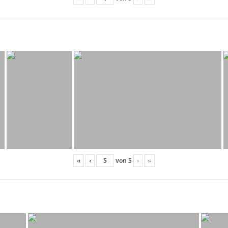
«
‹
von
5
›
»