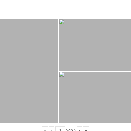
«
‹
von
5
›
»