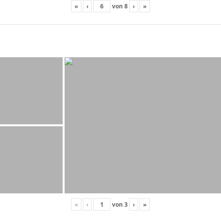
«
‹
von
8
›
»
«
‹
von
3
›
»