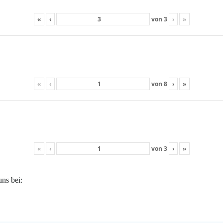
«
‹
von
3
›
»
«
‹
von
8
›
»
«
‹
von
3
›
»
uns bei: