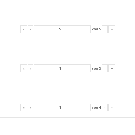
«
‹
von
5
›
»
«
‹
von
5
›
»
«
‹
von
4
›
»