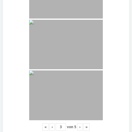
«
‹
von
5
›
»