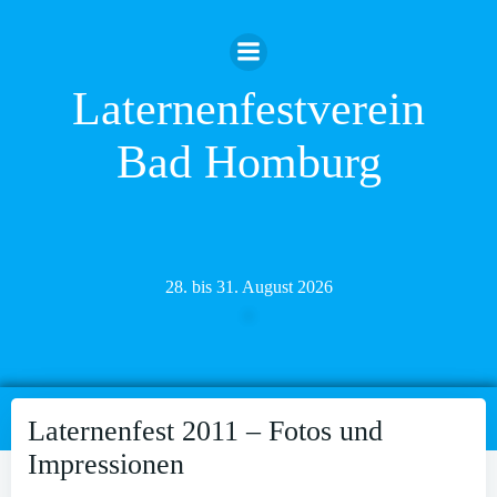
Zum
Inhalt
springen
Laternenfestverein
Bad Homburg
28. bis 31. August 2026
Laternenfest 2011 – Fotos und
Impressionen