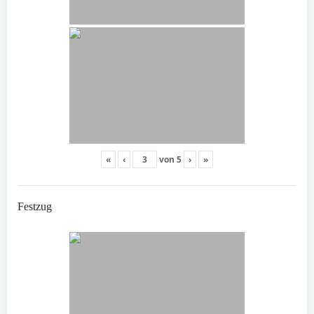
«
‹
von
5
›
»
Festzug