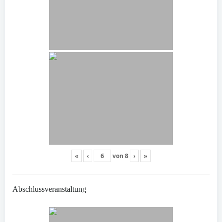
«
‹
von
8
›
»
Abschlussveranstaltung