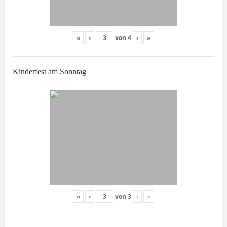
«
‹
von
4
›
»
Kinderfest am Sonntag
«
‹
von
3
›
»