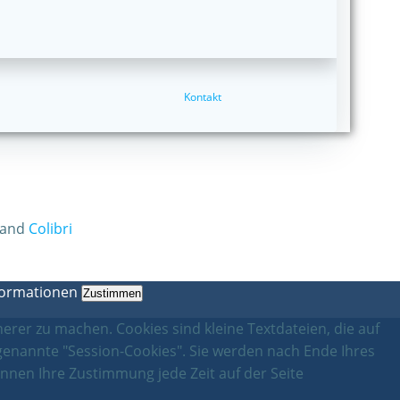
Kontakt
 and
Colibri
formationen
Zustimmen
erer zu machen. Cookies sind kleine Textdateien, die auf
genannte "Session-Cookies". Sie werden nach Ende Ihres
nnen Ihre Zustimmung jede Zeit auf der Seite