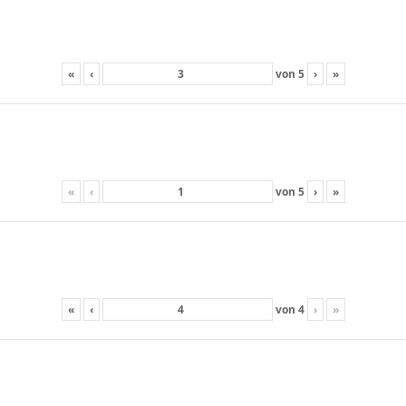
«
‹
von
5
›
»
«
‹
von
5
›
»
«
‹
von
4
›
»