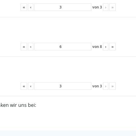
«
‹
von
3
›
»
«
‹
von
8
›
»
«
‹
von
3
›
»
ken wir uns bei: