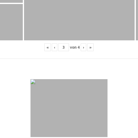
«
‹
von
4
›
»