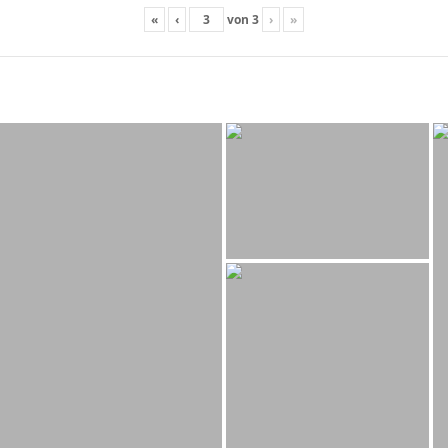
«
‹
von
3
›
»