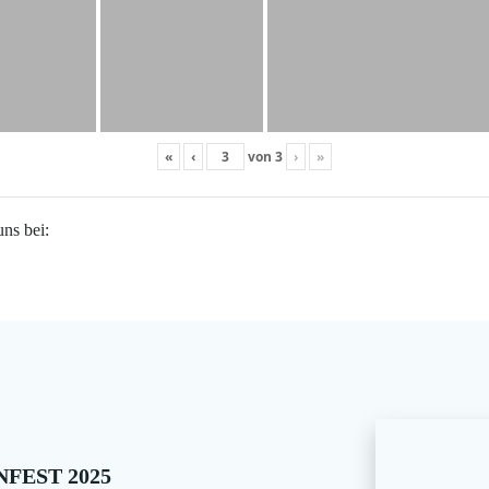
«
‹
von
3
›
»
uns bei:
FEST 2025