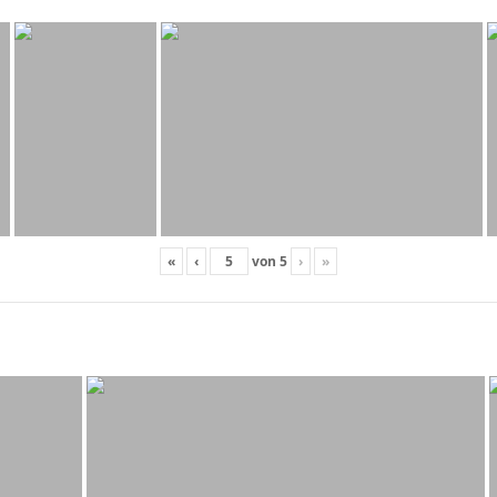
«
‹
von
5
›
»