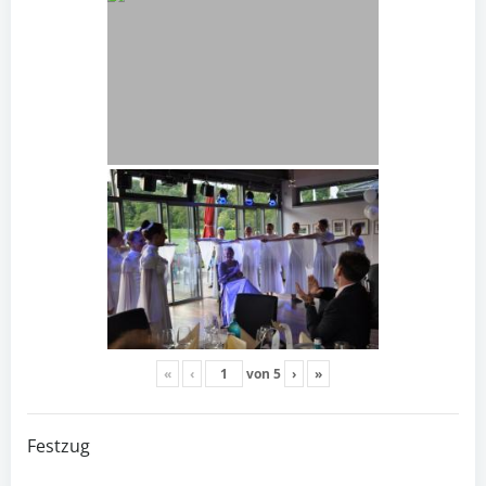
«
‹
von
5
›
»
Festzug