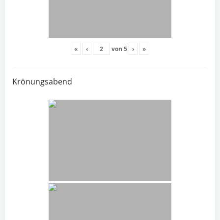
«
‹
von
5
›
»
Krönungsabend