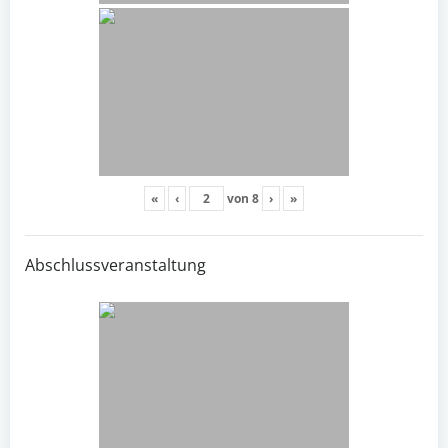
«
‹
von
8
›
»
Abschlussveranstaltung