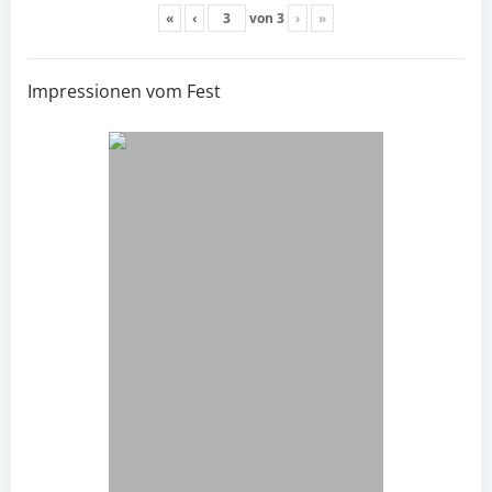
«
‹
von
3
›
»
Impressionen vom Fest