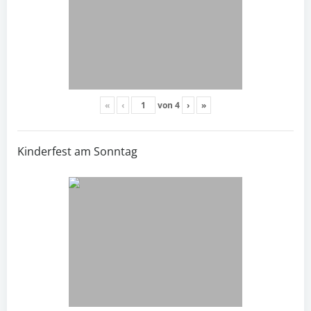
«
‹
von
4
›
»
Kinderfest am Sonntag