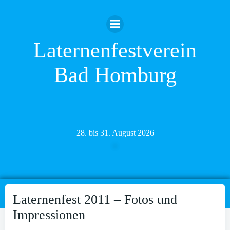
Zum
Inhalt
springen
Laternenfestverein
Bad Homburg
28. bis 31. August 2026
Laternenfest 2011 – Fotos und
Impressionen