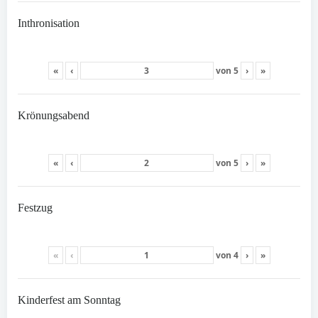
Inthronisation
«
‹
von
5
›
»
Krönungsabend
«
‹
von
5
›
»
Festzug
«
‹
von
4
›
»
Kinderfest am Sonntag