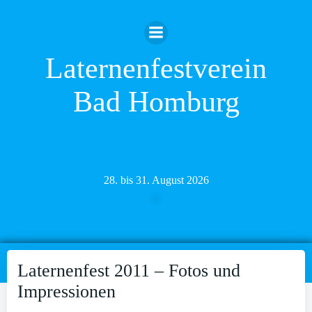
Zum
Inhalt
springen
Laternenfestverein
Bad Homburg
28. bis 31. August 2026
Laternenfest 2011 – Fotos und
Impressionen