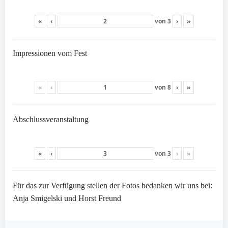
«
‹
von
3
›
»
Impressionen vom Fest
«
‹
von
8
›
»
Abschlussveranstaltung
«
‹
von
3
›
»
Für das zur Verfügung stellen der Fotos bedanken wir uns bei:
Anja Smigelski und Horst Freund