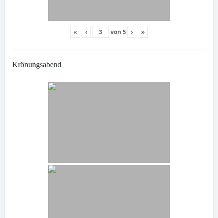
«
‹
von
5
›
»
Krönungsabend