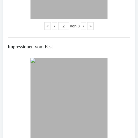
«
‹
von
3
›
»
Impressionen vom Fest