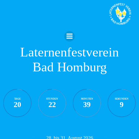
Zum
Inhalt
springen
Laternenfestverein
Bad Homburg
TAGE
STUNDEN
MINUTEN
SEKUNDEN
20
22
39
8
28. bis 31. August 2026