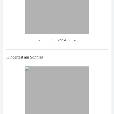
«
‹
von
4
›
»
Kinderfest am Sonntag