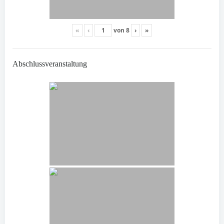
«
‹
von
8
›
»
Abschlussveranstaltung