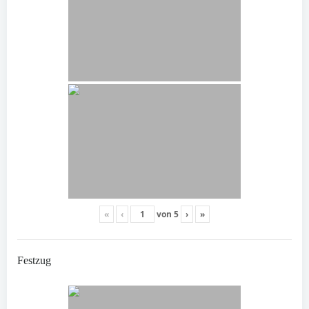
«
‹
von
5
›
»
Festzug