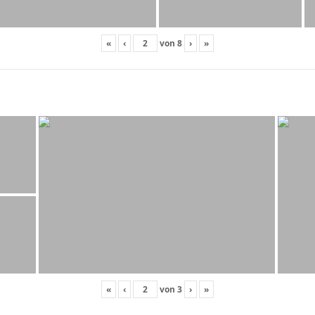
«
‹
von
8
›
»
«
‹
von
3
›
»