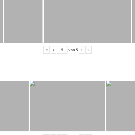
«
‹
von
5
›
»