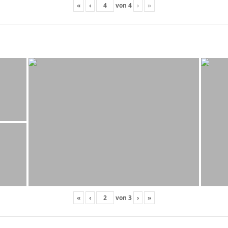
«
‹
von
4
›
»
«
‹
von
3
›
»