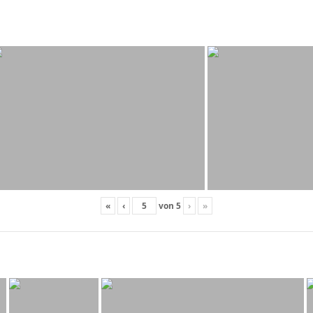
«
‹
von
5
›
»