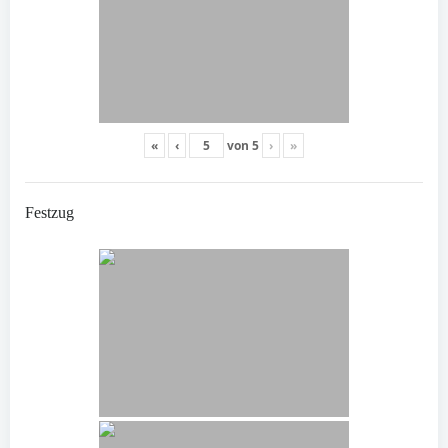
«
‹
von
5
›
»
Festzug