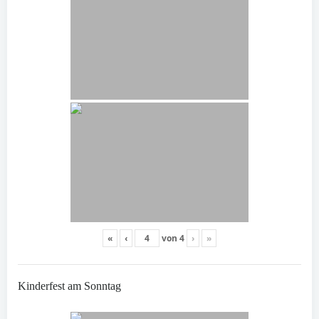
«
‹
von
4
›
»
Kinderfest am Sonntag