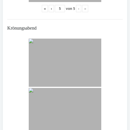
«
‹
von
5
›
»
Krönungsabend