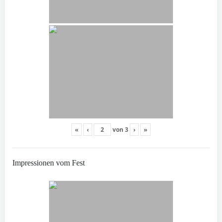
«
‹
von
3
›
»
Impressionen vom Fest