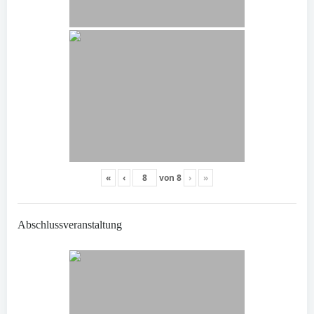
«
‹
von
8
›
»
Abschlussveranstaltung