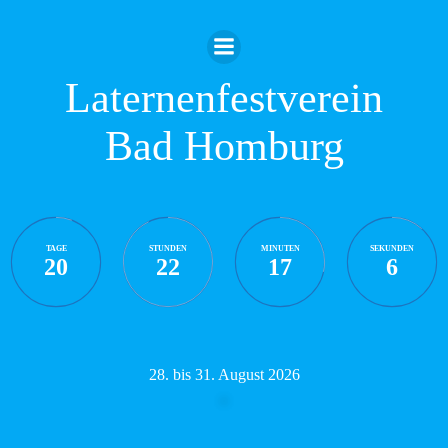
Zum
Inhalt
springen
Laternenfestverein
Bad Homburg
TAGE
STUNDEN
MINUTEN
SEKUNDEN
20
22
17
6
28. bis 31. August 2026