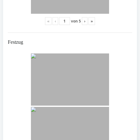
«
‹
von
5
›
»
Festzug