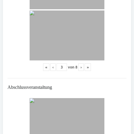
«
‹
von
8
›
»
Abschlussveranstaltung