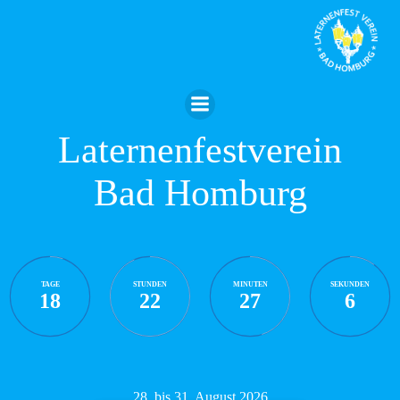
Zum
Inhalt
springen
Laternenfestverein
Bad Homburg
TAGE
STUNDEN
MINUTEN
SEKUNDEN
18
22
27
5
28. bis 31. August 2026