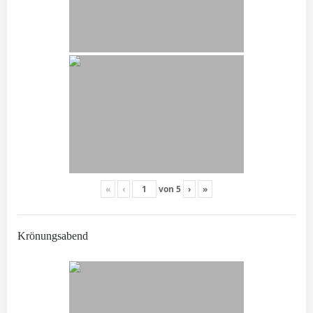
«
‹
von
5
›
»
Krönungsabend