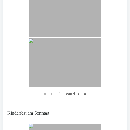
«
‹
von
4
›
»
Kinderfest am Sonntag