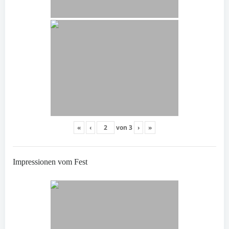
«
‹
von
3
›
»
Impressionen vom Fest