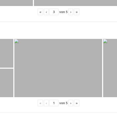
«
‹
von
5
›
»
«
‹
von
5
›
»