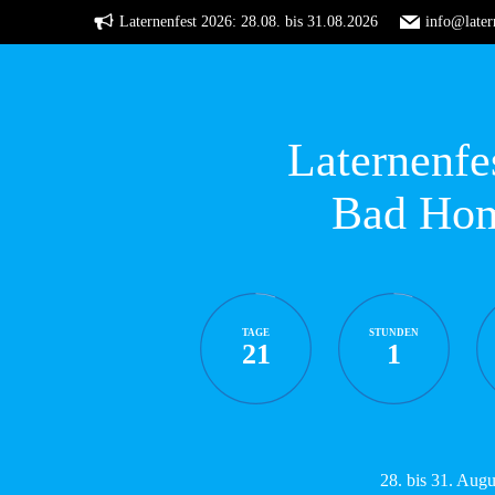
Zum
Laternenfest 2026: 28.08. bis 31.08.2026
info@later
Inhalt
springen
Laternenfe
Bad Ho
TAGE
STUNDEN
21
1
28. bis 31. Aug