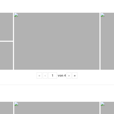
«
‹
von
4
›
»