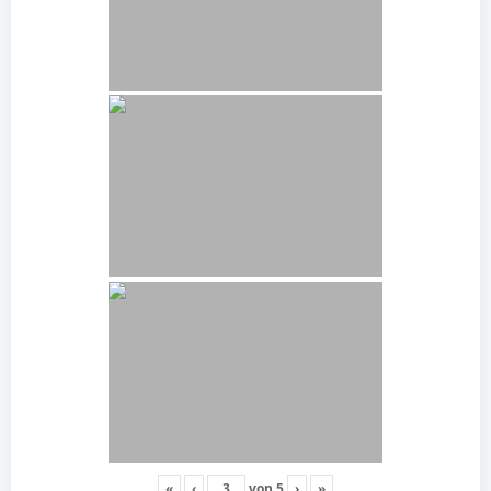
«
‹
von
5
›
»