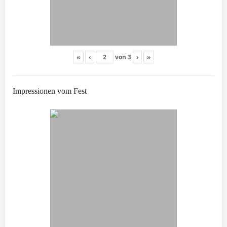
«
‹
von
3
›
»
Impressionen vom Fest