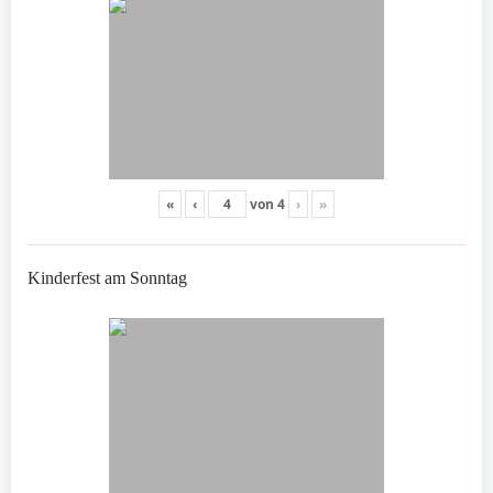
«
‹
von
4
›
»
Kinderfest am Sonntag