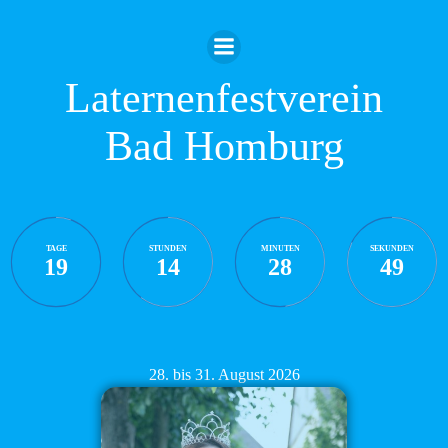
Zum
Inhalt
springen
Laternenfestverein
Bad Homburg
TAGE
STUNDEN
MINUTEN
SEKUNDEN
19
14
28
48
28. bis 31. August 2026