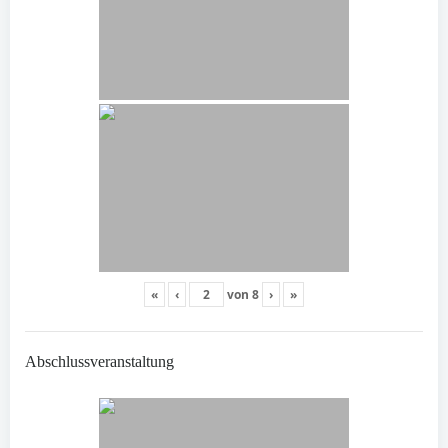
«
‹
von
8
›
»
Abschlussveranstaltung