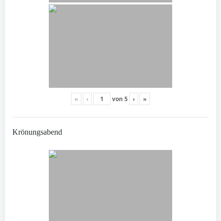
«
‹
von
5
›
»
Krönungsabend