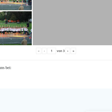
«
‹
von
3
›
»
uns bei: