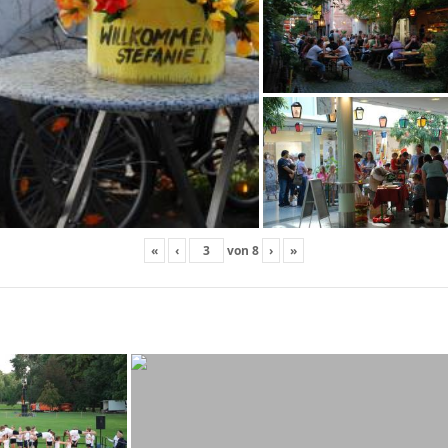
«
‹
von
8
›
»