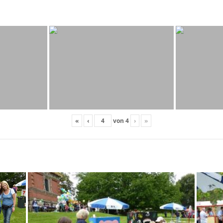
«
‹
von
4
›
»