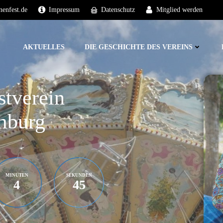
nenfest.de
Impressum
Datenschutz
Mitglied werden
AKTUELLES
DIE GESCHICHTE DES VEREINS
stverein
mburg
MINUTEN
SEKUNDEN
4
43