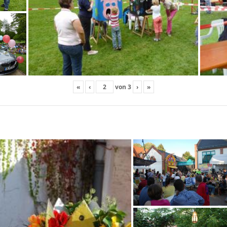
«
‹
von
3
›
»