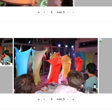
«
‹
von
5
›
»
«
‹
von
5
›
»