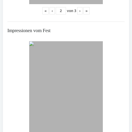
«
‹
von
3
›
»
Impressionen vom Fest