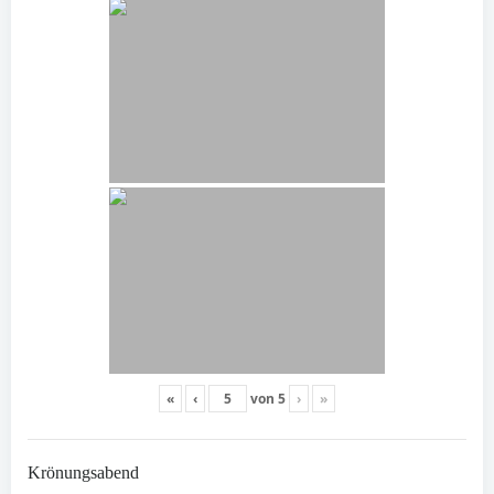
«
‹
von
5
›
»
Krönungsabend