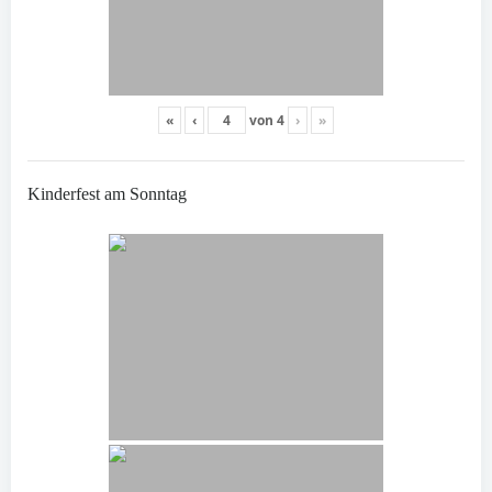
«
‹
von
4
›
»
Kinderfest am Sonntag