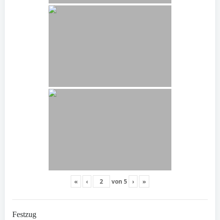
«
‹
von
5
›
»
Festzug