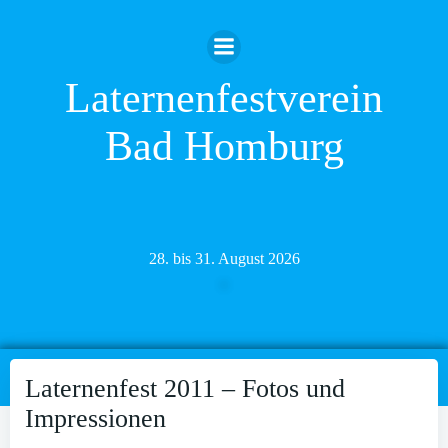
Zum
Inhalt
springen
Laternenfestverein
Bad Homburg
28. bis 31. August 2026
Laternenfest 2011 – Fotos und
Impressionen