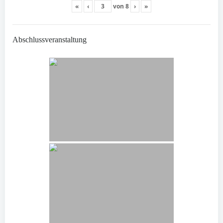
«
‹
von
8
›
»
Abschlussveranstaltung