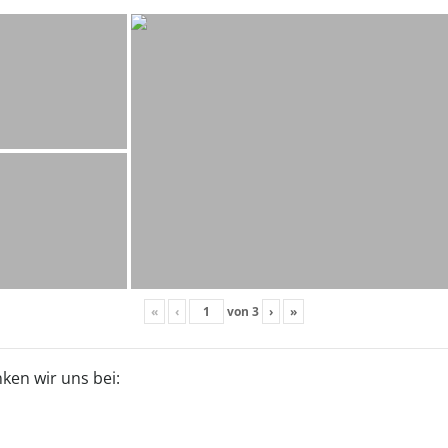
«
‹
von
3
›
»
ken wir uns bei: