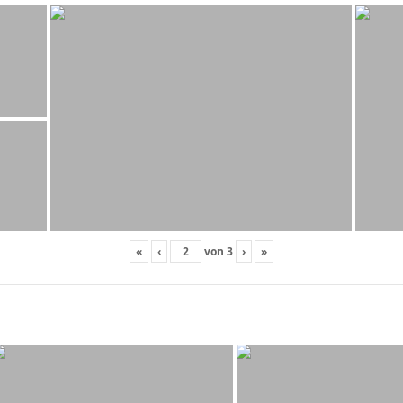
«
‹
von
3
›
»