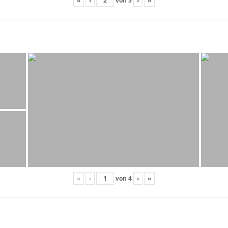
«
‹
von
5
›
»
«
‹
von
4
›
»