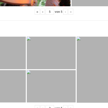
«
‹
von
5
›
»