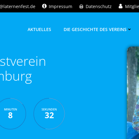
@laternenfest.de
Impressum
Datenschutz
Mitgli
AKTUELLES
DIE GESCHICHTE DES VEREINS
stverein
mburg
MINUTEN
SEKUNDEN
8
31