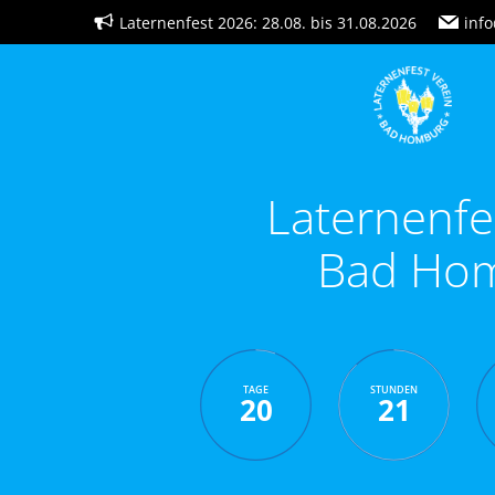
Zum
Laternenfest 2026: 28.08. bis 31.08.2026
info
Inhalt
springen
Laternenfe
Bad Ho
TAGE
STUNDEN
20
21