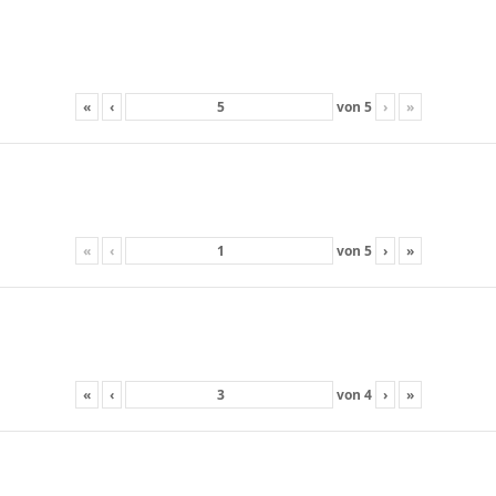
«
‹
von
5
›
»
«
‹
von
5
›
»
«
‹
von
4
›
»