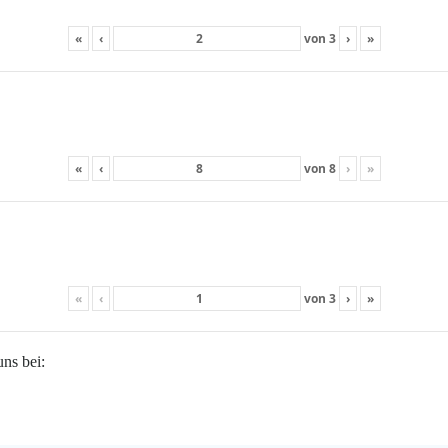
«
‹
von
3
›
»
«
‹
von
8
›
»
«
‹
von
3
›
»
uns bei: