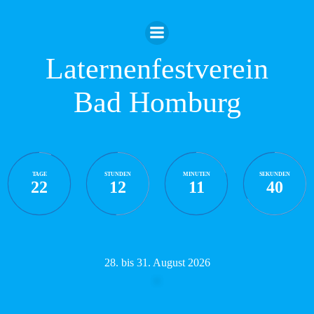
Zum
Inhalt
springen
Laternenfestverein
Bad Homburg
TAGE
STUNDEN
MINUTEN
SEKUNDEN
22
12
11
39
28. bis 31. August 2026