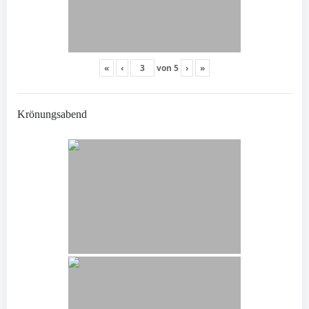
«
‹
von
5
›
»
Krönungsabend