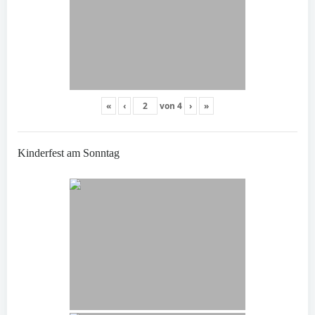
«
‹
von
4
›
»
Kinderfest am Sonntag