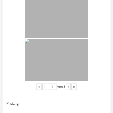
«
‹
von
5
›
»
Festzug