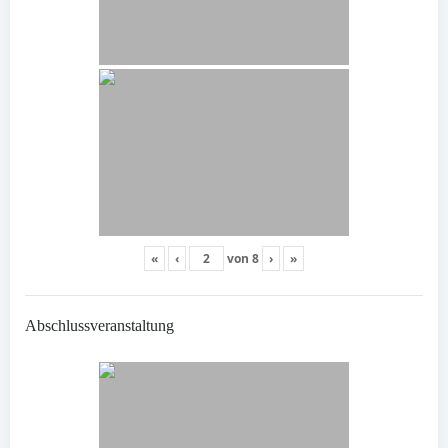
«
‹
von
8
›
»
Abschlussveranstaltung