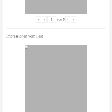
«
‹
von
3
›
»
Impressionen vom Fest