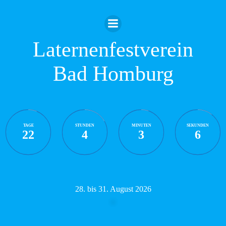
Zum
Inhalt
springen
Laternenfestverein
Bad Homburg
TAGE
STUNDEN
MINUTEN
SEKUNDEN
22
4
3
5
28. bis 31. August 2026