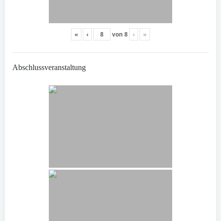
«
‹
von
8
›
»
Abschlussveranstaltung