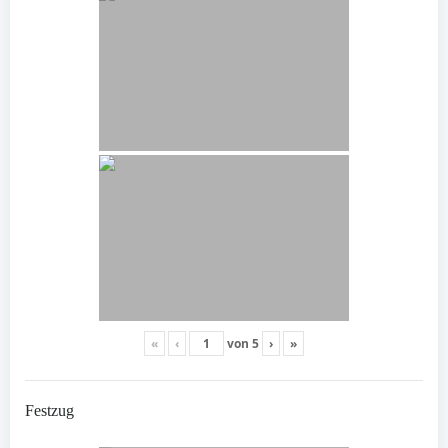
«
‹
von
5
›
»
Festzug