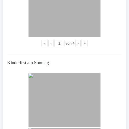
«
‹
von
4
›
»
Kinderfest am Sonntag