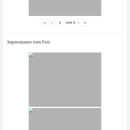
«
‹
von
3
›
»
Impressionen vom Fest